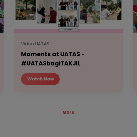
Video UATAS
Moments at UATAS -
#UATASbagiTAKJIL
Watch Now
More