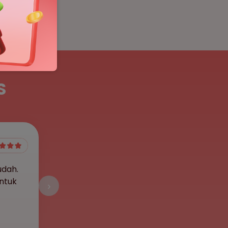
S
udah.
ntuk
›