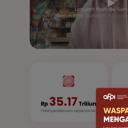
▶
35.17
Rp
Triliun
Total pendanaan sejak berdiri
Tot