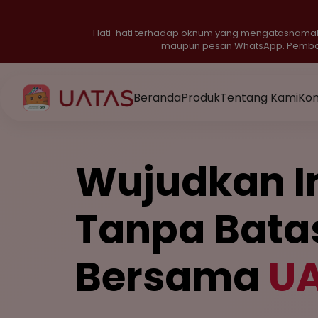
Hati-hati terhadap oknum yang mengatasnamaka
maupun pesan WhatsApp. Pembayar
Beranda
Produk
Tentang Kami
Ko
Wujudkan I
Tanpa Bata
Bersama
U