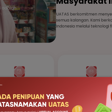
Masyarakat 
UATAS berkomitmen menyedi
semua kalangan. Kami berko
Indonesia melalui teknologi 
3.03
4.42
Juta
Rp
Triliun
Jumlah akumulasi borrow
al pendanaan tahun berjalan