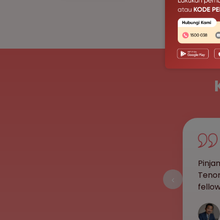
Pinja
Tenor
‹
fello