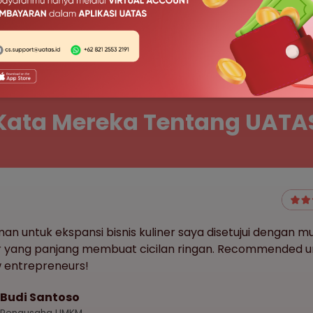
Kata Mereka Tentang UATA
man untuk ekspansi bisnis kuliner saya disetujui dengan m
 yang panjang membuat cicilan ringan. Recommended u
w entrepreneurs!
Budi Santoso