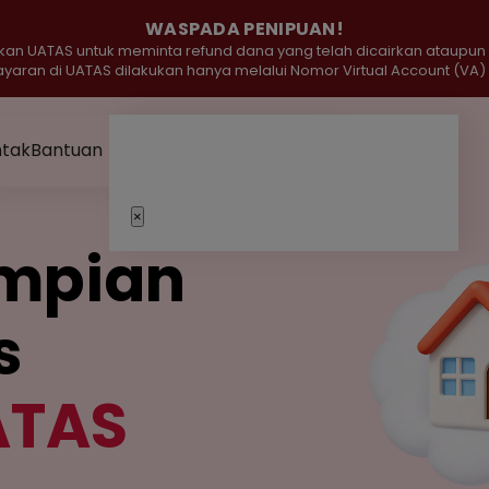
WASPADA PENIPUAN!
n UATAS untuk meminta refund dana yang telah dicairkan ataupun 
an di UATAS dilakukan hanya melalui Nomor Virtual Account (VA) y
ntak
Bantuan
Blog
×
mpian
s
ATAS